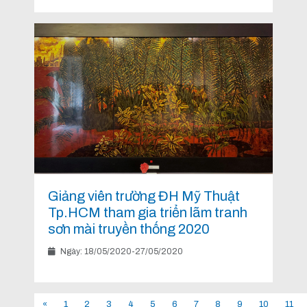
Giảng viên trường ĐH Mỹ Thuật
Tp.HCM tham gia triển lãm tranh
sơn mài truyền thống 2020
Ngày: 18/05/2020-27/05/2020
«
1
2
3
4
5
6
7
8
9
10
11