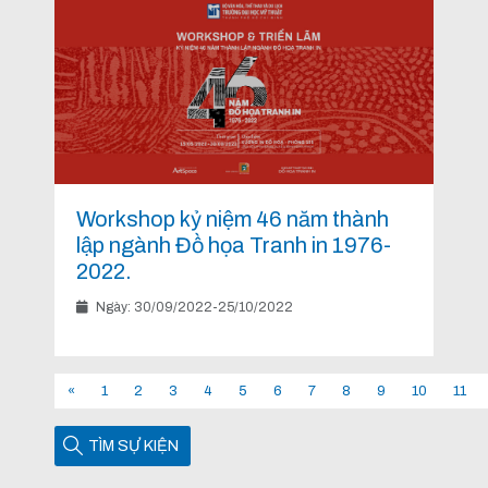
Workshop kỷ niệm 46 năm thành
lập ngành Đồ họa Tranh in 1976-
2022.
Ngày: 30/09/2022-25/10/2022
«
1
2
3
4
5
6
7
8
9
10
11
TÌM SỰ KIỆN