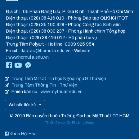
Địa chỉ : 05 Phan Đăng Lưu, P. Gia Định, Thành Phố Hồ Chí Minh
Điện thoại: (028) 38 416 010 - Phòng Đào tạo QLKH&HTQT
Điện thoại: (028) 35 100 328 - Phòng Công tác Sinh viên
Điện thoại: (028) 38 030 237 - Phòng Hành chính Tổng hợp
Điện thoại : (028) 38 416 012 - Bộ phận tài vụ
Trung Tâm Polyart - Hotline: 0909 925 954
Email :
daotao@hcmufa.edu.vn
- Website
:
www.hcmufa.edu.vn
Trung tâm MTUD Tin học Ngoại ngữ & Thư viện
Trung Tâm Thông Tin - Thư Viện
Phiên bản cũ :
www.mythuat.edu.vn
Website liên kết
© 2019 Bản quyền thuộc Trường Đại học Mỹ Thuật TP.HCM
Thiết kế web
:
Én Phương Đông
Khoa Hội Họa