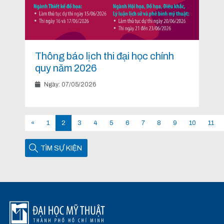
Thông báo lịch thi đại học chính
quy năm 2026
Ngày: 07/05/2026
«
1
2
3
4
5
6
7
8
9
10
11
TÌM SỰ KIỆN