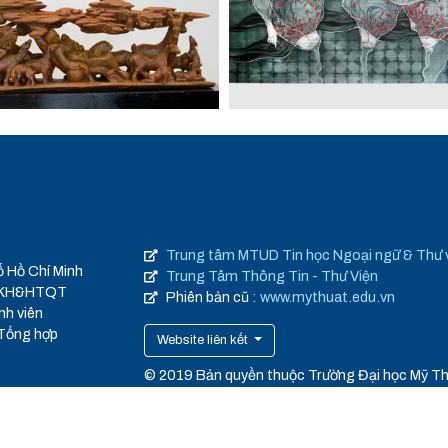
Trung tâm MTUD Tin học Ngoại ngữ & Thư 
ố Hồ Chí Minh
Trung Tâm Thông Tin - Thư Viện
 QLKH&HTQT
Phiên bản cũ :
www.mythuat.edu.vn
nh viên
 Tổng hợp
Website liên kết
© 2019 Bản quyền thuộc Trường Đại học Mỹ T
TP.HCM
cmufa.edu.vn
Thiết kế web
:
Én Phương Đông