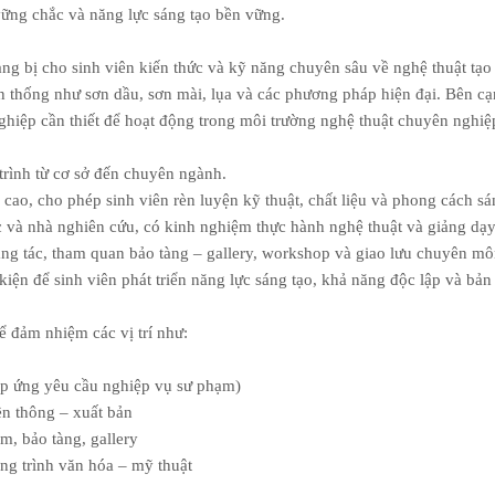
ững chắc và năng lực sáng tạo bền vững.
g bị cho sinh viên kiến thức và kỹ năng chuyên sâu về nghệ thuật tạo h
n thống như sơn dầu, sơn mài, lụa và các phương pháp hiện đại. Bên cạn
ghiệp cần thiết để hoạt động trong môi trường nghệ thuật chuyên nghiệ
 trình từ cơ sở đến chuyên ngành.
 cao, cho phép sinh viên rèn luyện kỹ thuật, chất liệu và phong cách sá
iác và nhà nghiên cứu, có kinh nghiệm thực hành nghệ thuật và giảng dạ
sáng tác, tham quan bảo tàng – gallery, workshop và giao lưu chuyên mô
 kiện để sinh viên phát triển năng lực sáng tạo, khả năng độc lập và bản
ể đảm nhiệm các vị trí như:
đáp ứng yêu cầu nghiệp vụ sư phạm)
ền thông – xuất bản
m, bảo tàng, gallery
ng trình văn hóa – mỹ thuật