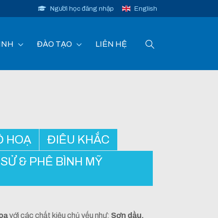
Người học đăng nhập
English
INH
ĐÀO TẠO
LIÊN HỆ
Ồ HOẠ
ĐIÊU KHẮC
H SỬ & PHÊ BÌNH MỸ
hoạ
với các chất kiệu chủ yếu như:
Sơn dầu,