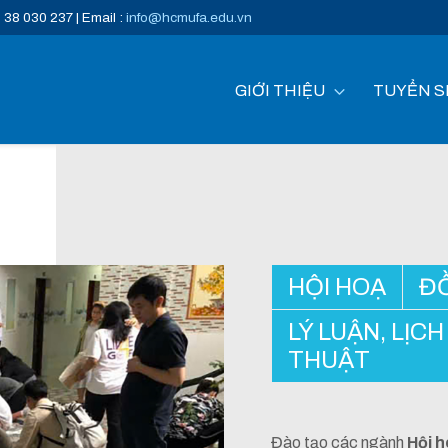
) 38 030 237 | Email :
info@hcmufa.edu.vn
GIỚI THIỆU
TUYỂN S
HỘI HOẠ
Đ
LÝ LUẬN, LỊC
THUẬT
Đào tạo các ngành
Hội 