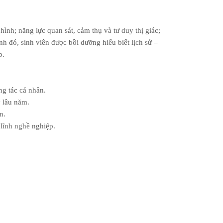
ình; năng lực quan sát, cảm thụ và tư duy thị giác;
h đó, sinh viên được bồi dưỡng hiểu biết lịch sử –
p.
ng tác cá nhân.
y lâu năm.
n.
 lĩnh nghề nghiệp.