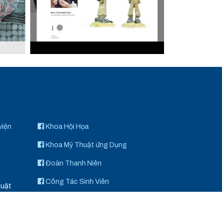
viện
Khoa Hội Họa
Khoa Mỹ Thuật ứng Dụng
Đoàn Thanh Niên
Công Tác Sinh Viên
huật
Khoa Điêu Khắc
Art Space