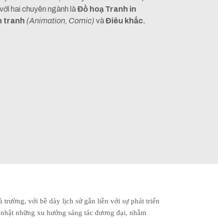
 với hai chuyên ngành là
Đồ hoạ Tranh in
n tranh
(Animation, Comic)
và
Điêu khắc.
rường, với bề dày lịch sử gắn liền với sự phát triển
p nhật những xu hướng sáng tác đương đại, nhằm