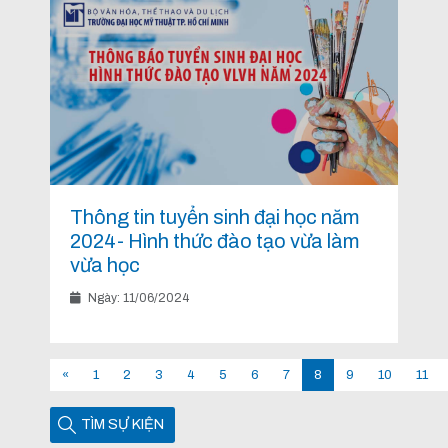
Thông tin tuyển sinh đại học năm
2024- Hình thức đào tạo vừa làm
vừa học
Ngày: 11/06/2024
«
1
2
3
4
5
6
7
8
9
10
11
TÌM SỰ KIỆN