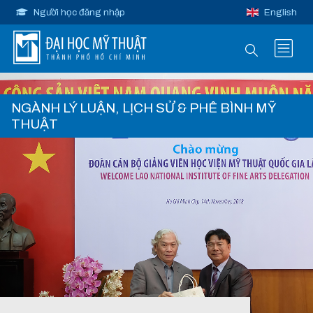
Người học đăng nhập
English
NGÀNH LÝ LUẬN, LỊCH SỬ & PHÊ BÌNH MỸ
THUẬT