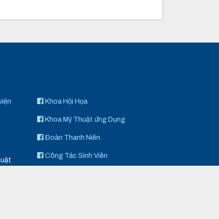
viện
Khoa Hội Họa
Khoa Mỹ Thuật ứng Dụng
Đoàn Thanh Niên
Công Tác Sinh Viên
huật
Khoa Điêu Khắc
Art Space