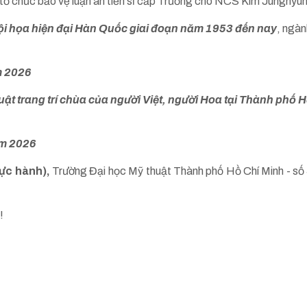
tổ chức bảo vệ luận án tiến sĩ cấp Trường cho NCS Kim Junghy
ội họa hiện đại Hàn Quốc giai đoạn năm 1953 đến nay
, ngàn
m 2026
ật trang trí chùa của người Việt, người Hoa tại Thành phố 
ăm 2026
hực hành),
Trường Đại học Mỹ thuật Thành phố Hồ Chí Minh - số
!