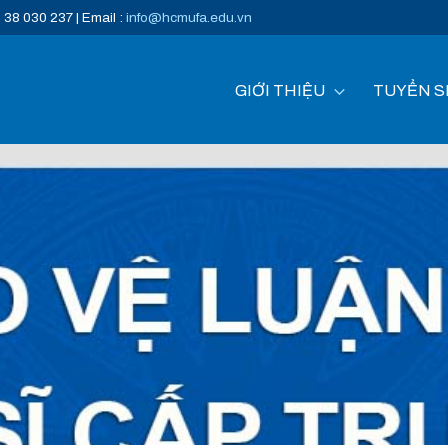
) 38 030 237 | Email :
info@hcmufa.edu.vn
GIỚI THIỆU
TUYỂN S