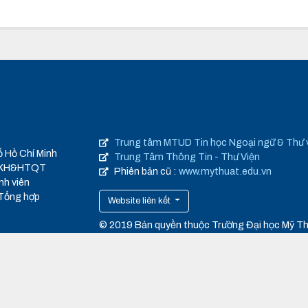
Trung tâm MTUD Tin học Ngoại ngữ & Thư 
ố Hồ Chí Minh
Trung Tâm Thông Tin - Thư Viện
 QLKH&HTQT
Phiên bản cũ :
www.mythuat.edu.vn
nh viên
 Tổng hợp
Website liên kết
© 2019 Bản quyền thuộc Trường Đại học Mỹ T
TP.HCM
cmufa.edu.vn
Thiết kế web
:
Én Phương Đông