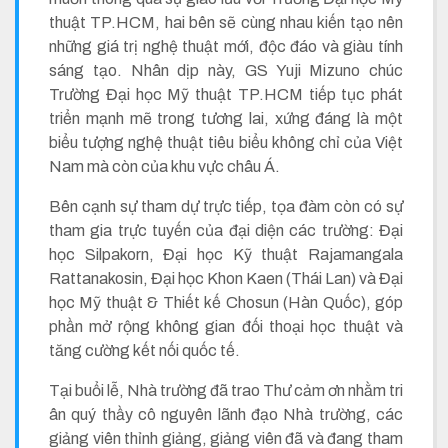
thuật TP.HCM, hai bên sẽ cùng nhau kiến tạo nên
những giá trị nghệ thuật mới, độc đáo và giàu tính
sáng tạo. Nhân dịp này, GS Yuji Mizuno chúc
Trường Đại học Mỹ thuật TP.HCM tiếp tục phát
triển mạnh mẽ trong tương lai, xứng đáng là một
biểu tượng nghệ thuật tiêu biểu không chỉ của Việt
Nam mà còn của khu vực châu Á.
Bên cạnh sự tham dự trực tiếp, tọa đàm còn có sự
tham gia trực tuyến của đại diện các trường: Đại
học Silpakorn, Đại học Kỹ thuật Rajamangala
Rattanakosin, Đại học Khon Kaen (Thái Lan) và Đại
học Mỹ thuật & Thiết kế Chosun (Hàn Quốc), góp
phần mở rộng không gian đối thoại học thuật và
tăng cường kết nối quốc tế.
Tại buổi lễ, Nhà trường đã trao Thư cảm ơn nhằm tri
ân quý thầy cô nguyên lãnh đạo Nhà trường, các
giảng viên thỉnh giảng, giảng viên đã và đang tham