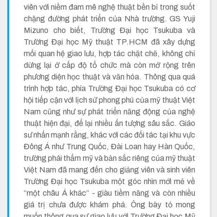
viên với niềm đam mê nghệ thuật bền bỉ trong suốt
chặng đường phát triển của Nhà trường. GS Yuji
Mizuno cho biết, Trường Đại học Tsukuba và
Trường Đại học Mỹ thuật TP.HCM đã xây dựng
mối quan hệ giao lưu, hợp tác chặt chẽ, không chỉ
dừng lại ở cấp độ tổ chức mà còn mở rộng trên
phương diện học thuật và văn hóa. Thông qua quá
trình hợp tác, phía Trường Đại học Tsukuba có cơ
hội tiếp cận với lịch sử phong phú của mỹ thuật Việt
Nam cũng như sự phát triển năng động của nghệ
thuật hiện đại, để lại nhiều ấn tượng sâu sắc. Giáo
sư nhấn mạnh rằng, khác với các đối tác tại khu vực
Đông Á như Trung Quốc, Đài Loan hay Hàn Quốc,
trường phái thẩm mỹ và bản sắc riêng của mỹ thuật
Việt Nam đã mang đến cho giảng viên và sinh viên
Trường Đại học Tsukuba một góc nhìn mới mẻ về
“một châu Á khác” - giàu tiềm năng và còn nhiều
giá trị chưa được khám phá. Ông bày tỏ mong
muốn thông qua sự giao lưu với Trường Đại học Mỹ