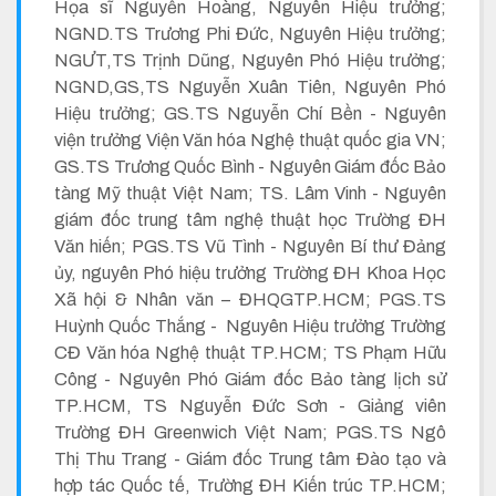
Họa sĩ Nguyễn Hoàng, Nguyên Hiệu trưởng;
NGND.TS Trương Phi Đức, Nguyên Hiệu trưởng;
NGƯT,TS Trịnh Dũng, Nguyên Phó Hiệu trưởng;
NGND,GS,TS Nguyễn Xuân Tiên, Nguyên Phó
Hiệu trưởng; GS.TS Nguyễn Chí Bền - Nguyên
viện trưởng Viện Văn hóa Nghệ thuật quốc gia VN;
GS.TS Trương Quốc Bình - Nguyên Giám đốc Bảo
tàng Mỹ thuật Việt Nam; TS. Lâm Vinh - Nguyên
giám đốc trung tâm nghệ thuật học Trường ĐH
Văn hiến; PGS.TS Vũ Tình - Nguyên Bí thư Đảng
ủy, nguyên Phó hiệu trưởng Trường ĐH Khoa Học
Xã hội & Nhân văn – ĐHQGTP.HCM; PGS.TS
Huỳnh Quốc Thắng - Nguyên Hiệu trưởng Trường
CĐ Văn hóa Nghệ thuật TP.HCM; TS Phạm Hữu
Công - Nguyên Phó Giám đốc Bảo tàng lịch sử
TP.HCM, TS Nguyễn Đức Sơn - Giảng viên
Trường ĐH Greenwich Việt Nam; PGS.TS Ngô
Thị Thu Trang - Giám đốc Trung tâm Đào tạo và
hợp tác Quốc tế, Trường ĐH Kiến trúc TP.HCM;