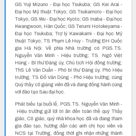
GS Yuji Mizuno - Đại học Tsukuba; GS Kei Arai -
Đại học Mỹ thuật Tokyo; GS Tsukamoto - Đại học
Tokyo; GS Wu - Đại học Kyoto; GS Inaba - Đại học
Kwangwoon, Hàn Quốc; GS Terumi Hotokeyama -
Đại học Tsukuba; Trợ lý Kawakami - Đại học Mỹ
thuật Tokyo; TS Phạm Lê Huy - Trường ĐH Quốc
gia Hà Nội. Về phía Nhà trường có PGS.TS.
Nguyễn Văn Minh - Hiệu trưởng; TS. Ngô Việt
Hùng - Bí thư Đảng ủy, Chủ tịch Hội đồng trường;
ThS Lê Văn Duẩn - Phó bí thư Đảng ủy, Phó Hiệu
trưởng; TS Đỗ Văn Dũng - Phó Hiệu trưởng; cùng
Quý thầy cô giảng viên đã và đang đồng hành cùng
với đào tạo Sau đại học.
Phát biểu tại buổi lễ, PGS.TS. Nguyễn Văn Minh -
Hiệu trưởng gửi lời tri ân đến toàn thể quý Thầy
giáo, Cô giáo, quý nhà khoa học đã và đang tham
gia đào tạo, hướng dẫn các anh chị học viên và
NCS tại Trường, đồng thời ghi nhận những thành