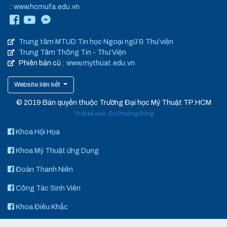
:
www.hcmufa.edu.vn
Trung tâm MTUD Tin học Ngoại ngữ & Thư viện
Trung Tâm Thông Tin - Thư Viện
Phiên bản cũ :
www.mythuat.edu.vn
Website liên kết
© 2019 Bản quyền thuộc Trường Đại học Mỹ Thuật TP.HCM
Thiết kế web
:
Én Phương Đông
Khoa Hội Họa
Khoa Mỹ Thuật ứng Dụng
Đoàn Thanh Niên
Công Tác Sinh Viên
Khoa Điêu Khắc
Art Space