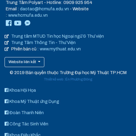
Trung Tâm Polyart - Hotline: 0909 925 954
Email :
daotao@hcmufa.edu.vn
- Website
:
www.hcmufa.edu.vn
Trung tâm MTUD Tin học Ngoại ngữ & Thư viện
Trung Tâm Thông Tin - Thư Viện
Phiên bản cũ :
www.mythuat.edu.vn
Website liên kết
© 2019 Bản quyền thuộc Trường Đại học Mỹ Thuật TP.HCM
Thiết kế web
:
Én Phương Đông
Khoa Hội Họa
Khoa Mỹ Thuật ứng Dụng
Đoàn Thanh Niên
Công Tác Sinh Viên
Khoa Điêu Khắc