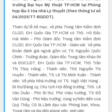
trường Đại học Mỹ thuật TP.HCM tại Phòng
họp lầu 3 tòa nhà Lý thuyết (theo thông tư số
04/2025/TT-BGDDT).
Tham dự lễ bế mạc, về phía Trung tâm Kiểm định
CLGD, ĐH Quốc Gia TP.HCM có ThS. Hồ Đắc
Hải Miên – Phó Giám đốc Trung tâm Kiểm định
CLGD, ĐH Quốc Gia TP.HCM - Giám sát. Về phía
Đoàn đánh giá ngoài gồm có TS Nguyễn Quốc
Chính - Trưởng đoàn, Giám đốc Trung tâm Khảo thí
và ĐGCLĐT, ĐH Quốc Gia TP.HCM; ThS Trần
Thị Thúy Hằng - Thành viên; ThS Nguyễn Thị
Huyền - Thành viên; TS Lê Thị Minh Xuân - Thành
viên. Về phía Nhà trường có TS. Ngô Việt Hùng -
Bí thư Đảng ủy, Chủ tịch Hội đồng trường; ThS. Lê
Văn Duẩn - Phó Bí thư, Phó Hiệu trưởng; TS Đỗ
Văn Dũng - Phó hiệu trưởng; cùng sự hiện diện của
Quý Thầy, Cô là Lãnh đạo các Phòng ban, Khoa,
Trung tâm và đại diện giảng viên, sinh viên.