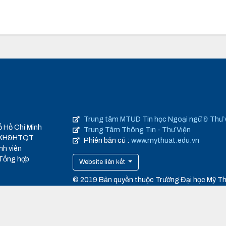
Trung tâm MTUD Tin học Ngoại ngữ & Thư 
ố Hồ Chí Minh
Trung Tâm Thông Tin - Thư Viện
 QLKH&HTQT
Phiên bản cũ :
www.mythuat.edu.vn
nh viên
 Tổng hợp
Website liên kết
© 2019 Bản quyền thuộc Trường Đại học Mỹ T
TP.HCM
cmufa.edu.vn
Thiết kế web
:
Én Phương Đông