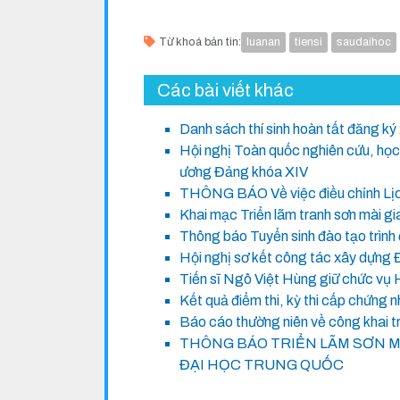
Từ khoá bản tin:
luanan
tiensi
saudaihoc
Các bài viết khác
Danh sách thí sinh hoàn tất đăng ký
Hội nghị Toàn quốc nghiên cứu, học 
ương Đảng khóa XIV
THÔNG BÁO Về việc điều chỉnh Lịch
Khai mạc Triển lãm tranh sơn mài g
Thông báo Tuyển sinh đào tạo trình 
Hội nghị sơ kết công tác xây dựng 
Tiến sĩ Ngô Việt Hùng giữ chức vụ 
Kết quả điểm thi, kỳ thi cấp chứng
Báo cáo thường niên về công khai 
THÔNG BÁO TRIỂN LÃM SƠN M
ĐẠI HỌC TRUNG QUỐC