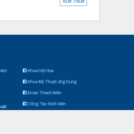
XEM THÊM
viện
Khoa Hội Họa
Khoa Mỹ Thuật ứng Dụng
Đoàn Thanh Niên
Công Tác Sinh Viên
huật
Khoa Điêu Khắc
Art Space