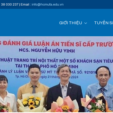
) 38 030 237 | Email :
info@hcmufa.edu.vn
GIỚI THIỆU
TUYỂN S