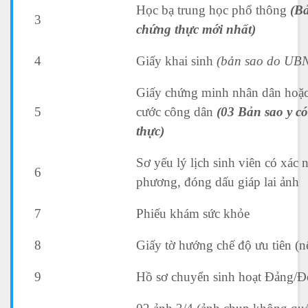
Học bạ trung học phổ thông
(Bả
3
chứng thực
mới nhất)
4
Giấy khai sinh
(
bản sao do UB
Giấy chứng minh nhân dân hoặc
5
cước công dân
(03
Bản sao y c
thực
)
Sơ yếu lý lịch sinh viên có xác 
6
phương, đóng dấu giáp lai ảnh
7
Phiếu khám sức khỏe
8
Giấy tờ hướng chế độ ưu tiên (n
9
Hồ sơ chuyển sinh hoạt Đảng/