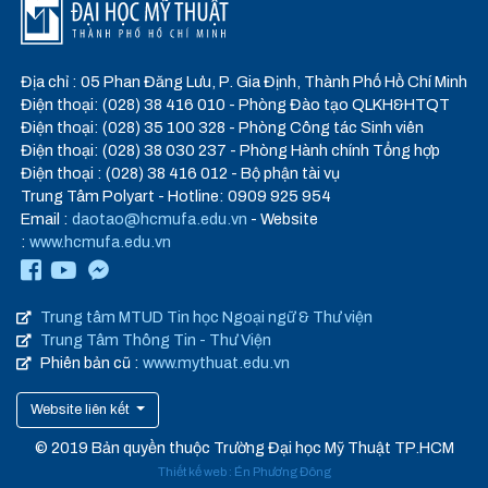
Địa chỉ : 05 Phan Đăng Lưu, P. Gia Định, Thành Phố Hồ Chí Minh
Điện thoại: (028) 38 416 010 - Phòng Đào tạo QLKH&HTQT
Điện thoại: (028) 35 100 328 - Phòng Công tác Sinh viên
Điện thoại: (028) 38 030 237 - Phòng Hành chính Tổng hợp
Điện thoại : (028) 38 416 012 - Bộ phận tài vụ
Trung Tâm Polyart - Hotline: 0909 925 954
Email :
daotao@hcmufa.edu.vn
- Website
:
www.hcmufa.edu.vn
Trung tâm MTUD Tin học Ngoại ngữ & Thư viện
Trung Tâm Thông Tin - Thư Viện
Phiên bản cũ :
www.mythuat.edu.vn
Website liên kết
© 2019 Bản quyền thuộc Trường Đại học Mỹ Thuật TP.HCM
Thiết kế web
:
Én Phương Đông