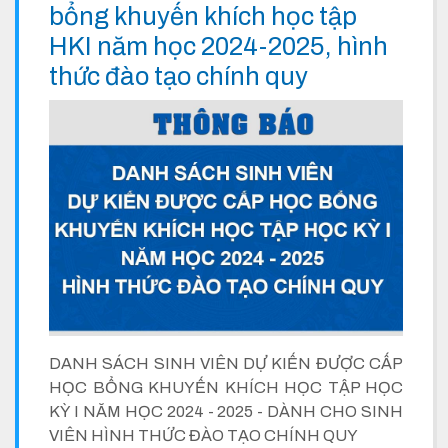
bổng khuyến khích học tập
HKI năm học 2024-2025, hình
thức đào tạo chính quy
DANH SÁCH SINH VIÊN DỰ KIẾN ĐƯỢC CẤP
HỌC BỔNG KHUYẾN KHÍCH HỌC TẬP HỌC
KỲ I NĂM HỌC 2024 - 2025 - DÀNH CHO SINH
VIÊN HÌNH THỨC ĐÀO TẠO CHÍNH QUY