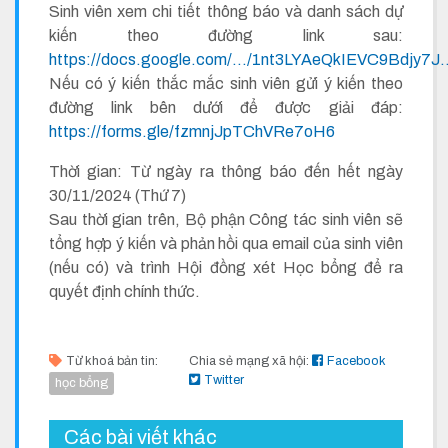
Sinh viên xem chi tiết thông báo và danh sách dự
kiến theo đường link sau:
https://docs.google.com/.../1nt3LYAeQkIEVC9Bdjy7J..
Nếu có ý kiến thắc mắc sinh viên gửi ý kiến theo
đường link bên dưới để được giải đáp:
https://forms.gle/fzmnjJpTChVRe7oH6
Thời gian: Từ ngày ra thông báo đến hết ngày
30/11/2024 (Thứ 7)
Sau thời gian trên, Bộ phận Công tác sinh viên sẽ
tổng hợp ý kiến và phản hồi qua email của sinh viên
(nếu có) và trình Hội đồng xét Học bổng để ra
quyết định chính thức.
Từ khoá bản tin:
Chia sẻ mạng xã hội:
Facebook
Twitter
học bổng
Các bài viết khác