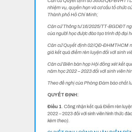
Căn cứ Quyết định số 3650/QĐ-BVHTTDL n
nhiệm vụ, quyền hạn và cơ cấu tổ chức c
Thành phố Hồ Chí Minh;
Căn cứ Thông tư 16/2025/TT-BGDĐT ngày 
của người học được đào tạo trình độ đại h
Căn cứ Quyết định 02/QĐ-ĐHMTHCM ngày
giá
kết quả điểm rèn luyện đối với sinh v
Căn cứ Biên bản họp Hội đồng xét kết quả
năm học 2022 – 2023 đối với sinh viên hì
Theo đề nghị của Phòng Đảm bảo chất lượ
QUYẾT ĐỊNH:
Điều 1
. Công nhận kết quả Điểm rèn luyện
2022 – 2023 đối với sinh viên hình thức đà
kèm theo).