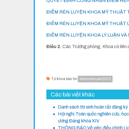
QUYẾT ĐỊNH CÔNG NHẬN ĐIỂM RÈ
ĐIỂM RÈN LUYỆN KHOA MỸ THUẬT T
ĐIỂM RÈN LUYỆN KHOA MỸ THUẬT 
ĐIỂM RÈN LUYỆN KHOA LÝ LUẬN VÀ 
Điều 2.
Các Trưởng phòng, Khoa có liên qua
Từ khoá bản tin:
diemrenluyen2023
Các bài viết khác
Danh sách thí sinh hoàn tất đăng ký
Hội nghị Toàn quốc nghiên cứu, học 
ương Đảng khóa XIV
THÔNG BÁO Về việc điều chỉnh Lịch