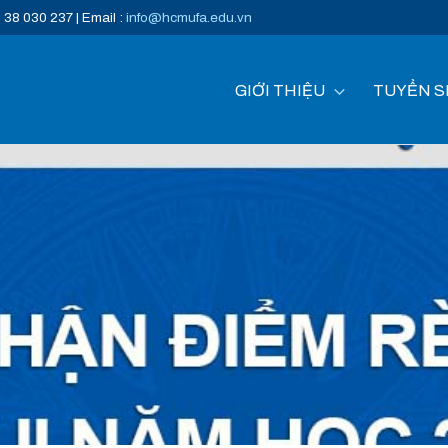
) 38 030 237 | Email :
info@hcmufa.edu.vn
GIỚI THIỆU
TUYỂN S