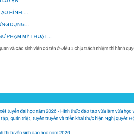
N LUYỆN
ẠO HÌNH....
ỨNG DỤNG...
SƯ PHẠM MỸ THUẬT...
n và các sinh viên có tên ở Điều 1 chịu trách nhiệm thi hành quyế
 xét tuyển đại học năm 2026 - Hình thức đào tạo vừa làm vừa học 
tập, quán triệt, tuyên truyền và triển khai thực hiện Nghị quyết 
 thi tuyển sinh cao học năm 2026