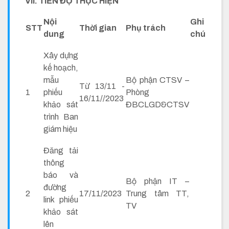
VII. TIẾN ĐỘ THỰC HIỆN
Nội
Ghi
STT
Thời gian
Phụ trách
dung
chú
Xây dựng
kế hoạch,
mẫu
Bộ phận CTSV –
Từ 13/11 -
1
phiếu
Phòng
16/11//2023
khảo sát
ĐBCLGD&CTSV
trình Ban
giám hiệu
Đăng tải
thông
báo và
Bộ phận IT –
đường
2
17/11/2023
Trung tâm TT,
link phiếu
TV
khảo sát
lên