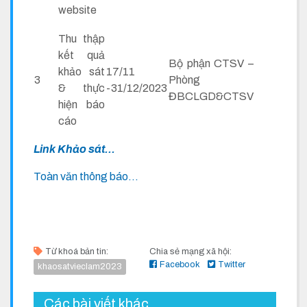
website
Thu thập
kết quả
Bộ phận CTSV –
khảo sát
17/11
3
Phòng
& thực
-31/12/2023
ĐBCLGD&CTSV
hiện báo
cáo
Link Khảo sát...
Toàn văn thông báo...
Từ khoá bản tin:
Chia sẻ mạng xã hội:
Facebook
Twitter
khaosatvieclam2023
Các bài viết khác