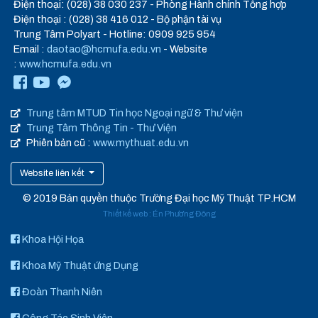
Điện thoại: (028) 38 030 237 - Phòng Hành chính Tổng hợp
Điện thoại : (028) 38 416 012 - Bộ phận tài vụ
Trung Tâm Polyart - Hotline: 0909 925 954
Email :
daotao@hcmufa.edu.vn
- Website
:
www.hcmufa.edu.vn
Trung tâm MTUD Tin học Ngoại ngữ & Thư viện
Trung Tâm Thông Tin - Thư Viện
Phiên bản cũ :
www.mythuat.edu.vn
Website liên kết
© 2019 Bản quyền thuộc Trường Đại học Mỹ Thuật TP.HCM
Thiết kế web
:
Én Phương Đông
Khoa Hội Họa
Khoa Mỹ Thuật ứng Dụng
Đoàn Thanh Niên