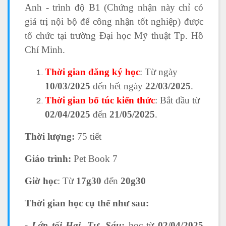
Anh - trình độ B1 (Chứng nhận này chỉ có
giá trị nội bộ để công nhận tốt nghiệp) được
tổ chức tại trường Đại học Mỹ thuật Tp. Hồ
Chí Minh.
Thời gian đăng ký học
: Từ ngày
10/03/2025
đến hết ngày
22/03/2025
.
Thời gian bổ túc kiến thức
: Bắt đầu từ
02/04/2025
đến
21
/05/2025
.
Thời lượng:
75 tiết
Giáo trình:
Pet Book 7
Giờ học
: Từ
17g30
đến
20g30
Thời gian học cụ thể như sau:
- Lớp tối Hai, Tư, Sáu
:
học từ
02/04/2025