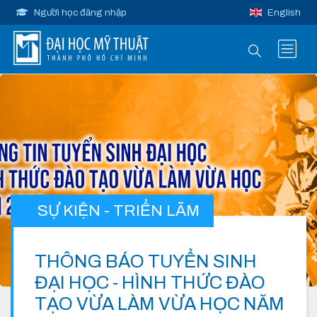
Người học đăng nhập
English
SỰ KIỆN - TRIỂN LÃM
THÔNG BÁO TUYỂN SINH
ĐẠI HỌC - HÌNH THỨC ĐÀO
TẠO VỪA LÀM VỪA HỌC NĂM