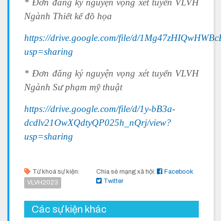
* Đơn đăng ký nguyện vọng xét tuyển VLVH
Ngành Thiết kế đồ họa
https://drive.google.com/file/d/1Mg47zHIQwH
usp=sharing
* Đơn đăng ký nguyện vọng xét tuyển VLVH
Ngành Sư phạm mỹ thuật
https://drive.google.com/file/d/1y-bB3a-
dcdlv21OwXQdtyQP025h_nQrj/view?
usp=sharing
Từ khoá sự kiện:
Chia sẻ mạng xã hội:
Facebook
Twitter
VLVH2023
Các sự kiện khác