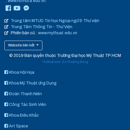
:
www.hcmufa.edu.vn
Trung tâm MTUD Tin học Ngoại ngữ & Thư viện
Trung Tâm Thông Tin - Thư Viện
Phiên bản cũ :
www.mythuat.edu.vn
Website liên kết
© 2019 Bản quyền thuộc Trường Đại học Mỹ Thuật TP.HCM
Thiết kế web
:
Én Phương Đông
Khoa Hội Họa
Khoa Mỹ Thuật ứng Dụng
Đoàn Thanh Niên
Công Tác Sinh Viên
Khoa Điêu Khắc
Art Space