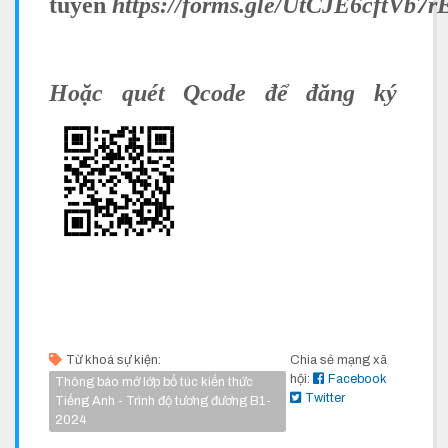
tuyến
https://forms.gle/UtCJE6cftVb7
Hoặc quét Qcode để đăng ký
Từ khoá sự kiện:
Chia sẻ mạng xã
hội:
Facebook
Thông báo mở lớp bổ túc kiến thức
Twitter
Tiếng Anh - Trình độ tương đương B1-
2024