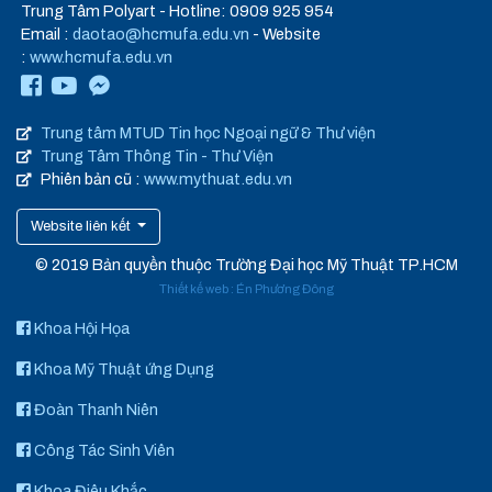
Trung Tâm Polyart - Hotline: 0909 925 954
Email :
daotao@hcmufa.edu.vn
- Website
:
www.hcmufa.edu.vn
Trung tâm MTUD Tin học Ngoại ngữ & Thư viện
Trung Tâm Thông Tin - Thư Viện
Phiên bản cũ :
www.mythuat.edu.vn
Website liên kết
© 2019 Bản quyền thuộc Trường Đại học Mỹ Thuật TP.HCM
Thiết kế web
:
Én Phương Đông
Khoa Hội Họa
Khoa Mỹ Thuật ứng Dụng
Đoàn Thanh Niên
Công Tác Sinh Viên
Khoa Điêu Khắc