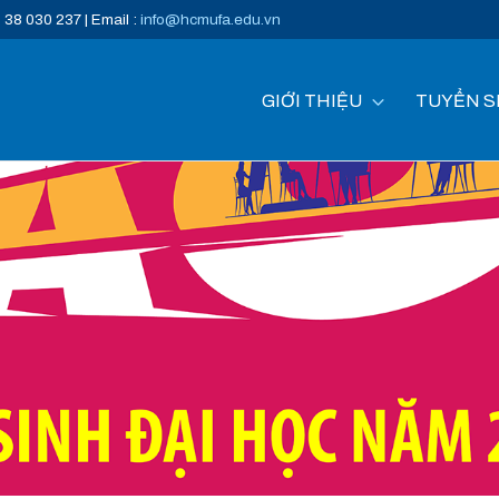
) 38 030 237 | Email :
info@hcmufa.edu.vn
GIỚI THIỆU
TUYỂN S