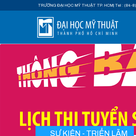
TRƯỜNG ĐẠI HỌC MỸ THUẬT TP. HCM
| Tel : (84-8
SỰ KIỆN - TRIỂN LÃM